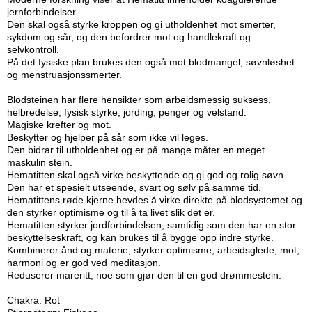
jernforbindelser.
Den skal også styrke kroppen og gi utholdenhet mot smerter,
sykdom og sår, og den befordrer mot og handlekraft og
selvkontroll.
På det fysiske plan brukes den også mot blodmangel, søvnløshet
og menstruasjonssmerter.
Blodsteinen har flere hensikter som arbeidsmessig suksess,
helbredelse, fysisk styrke, jording, penger og velstand.
Magiske krefter og mot.
Beskytter og hjelper på sår som ikke vil leges.
Den bidrar til utholdenhet og er på mange måter en meget
maskulin stein.
Hematitten skal også virke beskyttende og gi god og rolig søvn.
Den har et spesielt utseende, svart og sølv på samme tid.
Hematittens røde kjerne hevdes å virke direkte på blodsystemet og
den styrker optimisme og til å ta livet slik det er.
Hematitten styrker jordforbindelsen, samtidig som den har en stor
beskyttelseskraft, og kan brukes til å bygge opp indre styrke.
Kombinerer ånd og materie, styrker optimisme, arbeidsglede, mot,
harmoni og er god ved meditasjon.
Reduserer mareritt, noe som gjør den til en god drømmestein.
Chakra: Rot