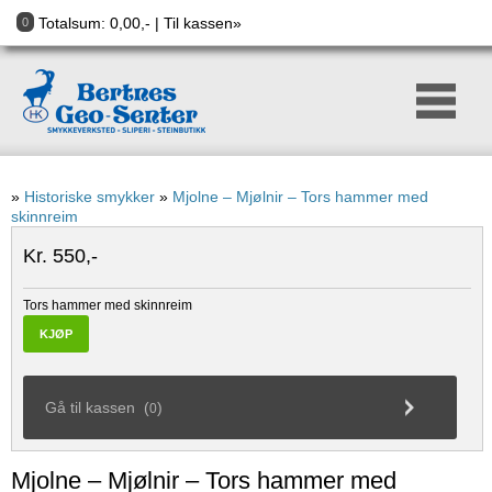
Totalsum:
0,00
,- |
Til kassen»
0
»
Historiske smykker
»
Mjolne – Mjølnir – Tors hammer med
skinnreim
Kr. 550,-
Tors hammer med skinnreim
KJØP
Gå til kassen (
)
0
Mjolne – Mjølnir – Tors hammer med